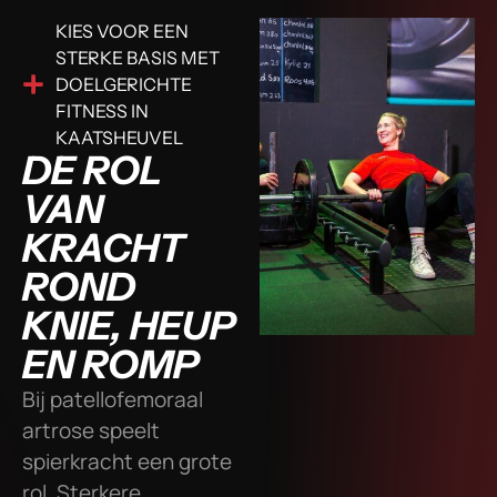
KIES VOOR EEN
STERKE BASIS MET
DOELGERICHTE
FITNESS IN
KAATSHEUVEL
DE ROL
VAN
KRACHT
ROND
KNIE, HEUP
EN ROMP
Bij patellofemoraal
artrose speelt
spierkracht een grote
rol. Sterkere