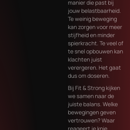
manier die past bij
jouw belastbaarheid.
Te weinig beweging
kan zorgen voor meer
stijfheid en minder
spierkracht. Te veel of
te snel opbouwen kan
klachten juist
verergeren. Het gaat
dus om doseren.
Bij Fit & Strong kijken
we samen naar de
juiste balans. Welke
bewegingen geven
vertrouwen? Waar
reageert je knie