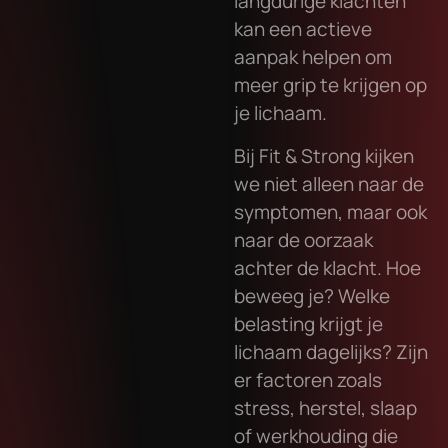
langdurige klachten
kan een actieve
aanpak helpen om
meer grip te krijgen op
je lichaam.
Bij Fit & Strong kijken
we niet alleen naar de
symptomen, maar ook
naar de oorzaak
achter de klacht. Hoe
beweeg je? Welke
belasting krijgt je
lichaam dagelijks? Zijn
er factoren zoals
stress, herstel, slaap
of werkhouding die