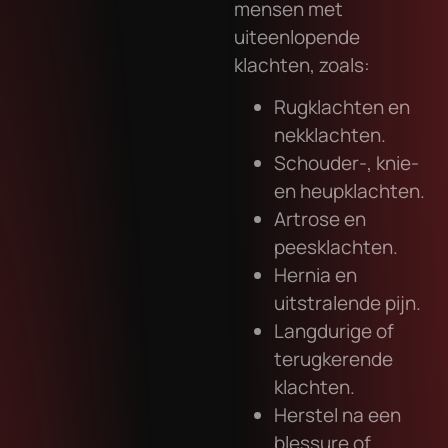
mensen met
uiteenlopende
klachten, zoals:
Rugklachten en
nekklachten.
Schouder-, knie-
en heupklachten.
Artrose en
peesklachten.
Hernia en
uitstralende pijn.
Langdurige of
terugkerende
klachten.
Herstel na een
blessure of