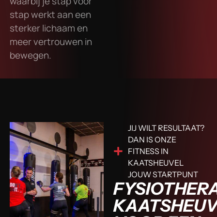
waarbij je stap voor
stap werkt aan een
sterker lichaam en
meer vertrouwen in
bewegen.
JIJ WILT RESULTAAT?
DAN IS ONZE
FITNESS IN
KAATSHEUVEL
JOUW STARTPUNT
FYSIOTHERA
KAATSHEUV