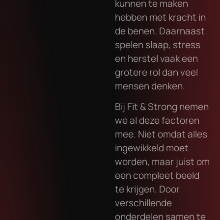
kunnen te maken
hebben met kracht in
de benen. Daarnaast
spelen slaap, stress
en herstel vaak een
grotere rol dan veel
mensen denken.
Bij Fit & Strong nemen
we al deze factoren
mee. Niet omdat alles
ingewikkeld moet
worden, maar juist om
een compleet beeld
te krijgen. Door
verschillende
onderdelen samen te