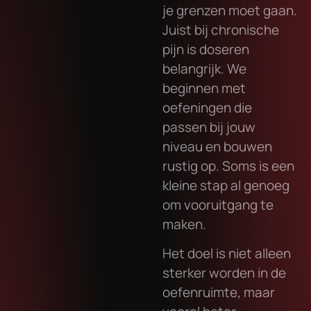
je grenzen moet gaan.
Juist bij chronische
pijn is doseren
belangrijk. We
beginnen met
oefeningen die
passen bij jouw
niveau en bouwen
rustig op. Soms is een
kleine stap al genoeg
om vooruitgang te
maken.
Het doel is niet alleen
sterker worden in de
oefenruimte, maar