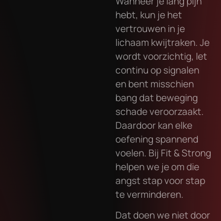
Wanneer je lang pijn
hebt, kun je het
vertrouwen in je
lichaam kwijtraken. Je
wordt voorzichtig, let
continu op signalen
en bent misschien
bang dat beweging
schade veroorzaakt.
Daardoor kan elke
oefening spannend
voelen. Bij Fit & Strong
helpen we je om die
angst stap voor stap
te verminderen.
Dat doen we niet door