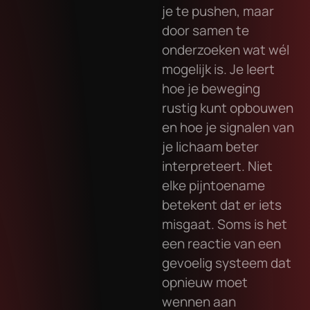
je te pushen, maar
door samen te
onderzoeken wat wél
mogelijk is. Je leert
hoe je beweging
rustig kunt opbouwen
en hoe je signalen van
je lichaam beter
interpreteert. Niet
elke pijntoename
betekent dat er iets
misgaat. Soms is het
een reactie van een
gevoelig systeem dat
opnieuw moet
wennen aan