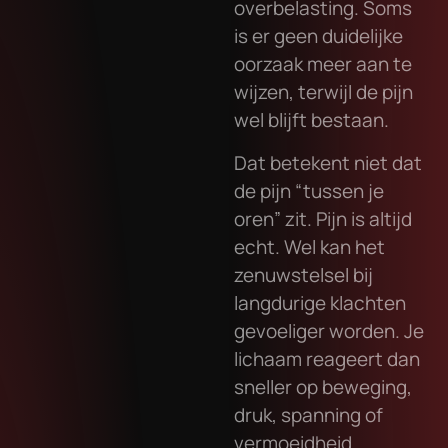
overbelasting. Soms
is er geen duidelijke
oorzaak meer aan te
wijzen, terwijl de pijn
wel blijft bestaan.
Dat betekent niet dat
de pijn “tussen je
oren” zit. Pijn is altijd
echt. Wel kan het
zenuwstelsel bij
langdurige klachten
gevoeliger worden. Je
lichaam reageert dan
sneller op beweging,
druk, spanning of
vermoeidheid.